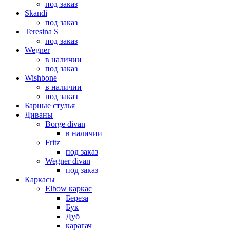
под заказ
Skandi
под заказ
Teresina S
под заказ
Wegner
в наличии
под заказ
Wishbone
в наличии
под заказ
Барные стулья
Диваны
Borge divan
в наличии
Fritz
под заказ
Wegner divan
под заказ
Каркасы
Elbow каркас
Береза
Бук
Дуб
карагач