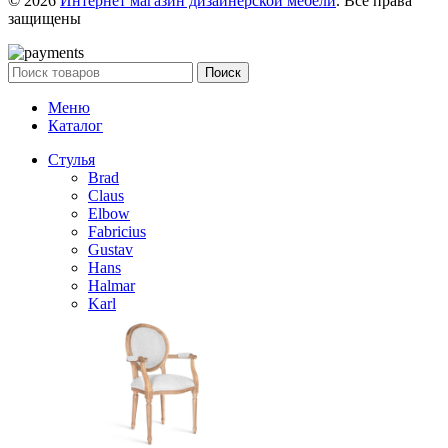
© 2026
Интернет магазин дизайнерской мебели
. Все права
защищены
Поиск
Меню
Каталог
Стулья
Brad
Claus
Elbow
Fabricius
Gustav
Hans
Halmar
Karl