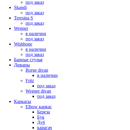
под заказ
Skandi
под заказ
Teresina S
под заказ
Wegner
в наличии
под заказ
Wishbone
в наличии
под заказ
Барные стулья
Диваны
Borge divan
в наличии
Fritz
под заказ
Wegner divan
под заказ
Каркасы
Elbow каркас
Береза
Бук
Дуб
карагач