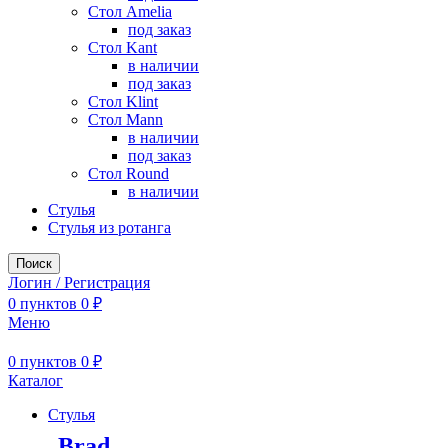
Стол Amelia
под заказ
Стол Kant
в наличии
под заказ
Стол Klint
Стол Mann
в наличии
под заказ
Стол Round
в наличии
Стулья
Стулья из ротанга
Поиск
Логин / Регистрация
0
пунктов
0
₽
Меню
0
пунктов
0
₽
Каталог
Стулья
Brad