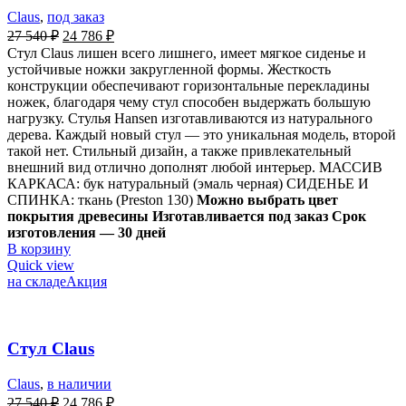
Claus
,
под заказ
27 540
₽
24 786
₽
Стул Claus лишен всего лишнего, имеет мягкое сиденье и
устойчивые ножки закругленной формы. Жесткость
конструкции обеспечивают горизонтальные перекладины
ножек, благодаря чему стул способен выдержать большую
нагрузку. Стулья Hansen изготавливаются из натурального
дерева. Каждый новый стул — это уникальная модель, второй
такой нет. Стильный дизайн, а также привлекательный
внешний вид отлично дополнят любой интерьер. МАССИВ
КАРКАСА: бук натуральный (эмаль черная) СИДЕНЬЕ И
СПИНКА: ткань (Preston 130)
Можно выбрать цвет
покрытия древесины
Изготавливается под заказ Срок
изготовления — 30 дней
В корзину
Quick view
на складе
Акция
Стул Claus
Claus
,
в наличии
27 540
₽
24 786
₽