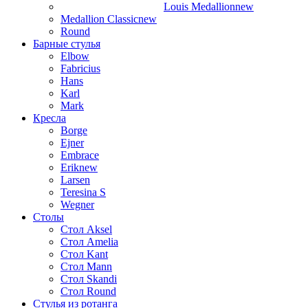
Louis Medallion
new
Medallion Classic
new
Round
Барные стулья
Elbow
Fabricius
Hans
Karl
Mark
Кресла
Borge
Ejner
Embrace
Erik
new
Larsen
Teresina S
Wegner
Столы
Стол Aksel
Стол Amelia
Стол Kant
Стол Mann
Стол Skandi
Стол Round
Стулья из ротанга