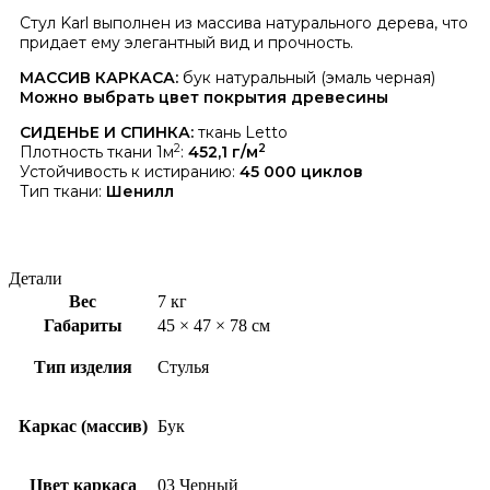
С
тул Karl выполнен из массива натурального дерева, что
придает ему элегантный вид и прочность.
МАССИВ КАРКАСА:
бук натуральный (эмаль черная)
Можно выбрать цвет покрытия древесины
СИДЕНЬЕ И СПИНКА:
ткань Letto
2
2
Плотность ткани 1м
:
452,1 г/м
Устойчивость к истиранию:
45 000 циклов
Тип ткани:
Шенилл
Детали
Вес
7 кг
Габариты
45 × 47 × 78 см
Тип изделия
Стулья
Каркас (массив)
Бук
Цвет каркаса
03 Черный