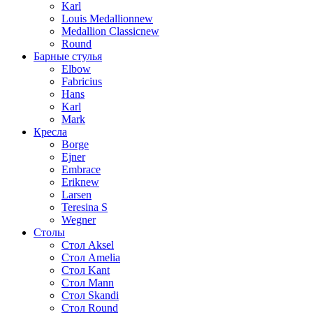
Karl
Louis Medallion
new
Medallion Classic
new
Round
Барные стулья
Elbow
Fabricius
Hans
Karl
Mark
Кресла
Borge
Ejner
Embrace
Erik
new
Larsen
Teresina S
Wegner
Столы
Стол Aksel
Стол Amelia
Стол Kant
Стол Mann
Стол Skandi
Стол Round