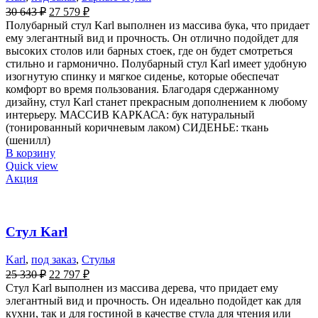
30 643
₽
27 579
₽
Полубарный стул Karl выполнен из массива бука, что придает
ему элегантный вид и прочность. Он отлично подойдет для
высоких столов или барных стоек, где он будет смотреться
стильно и гармонично. Полубарный стул Karl имеет удобную
изогнутую спинку и мягкое сиденье, которые обеспечат
комфорт во время пользования. Благодаря сдержанному
дизайну, стул Karl станет прекрасным дополнением к любому
интерьеру. МАССИВ КАРКАСА: бук натуральный
(тонированный коричневым лаком) СИДЕНЬЕ: ткань
(шенилл)
В корзину
Quick view
Акция
Стул Karl
Karl
,
под заказ
,
Стулья
25 330
₽
22 797
₽
Стул Karl выполнен из массива дерева, что придает ему
элегантный вид и прочность. Он идеально подойдет как для
кухни, так и для гостиной в качестве стула для чтения или