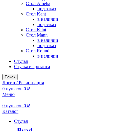
Стол Amelia
под заказ
Стол Kant
в наличии
под заказ
Стол Klint
Стол Mann
в наличии
под заказ
Стол Round
в наличии
Стулья
Стулья из ротанга
Поиск
Логин / Регистрация
0
пунктов
0
₽
Меню
0
пунктов
0
₽
Каталог
Стулья
Brad