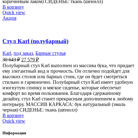
коричневым лаком) СИДЕНЬЕ: ткань (шенилл)
В корзину
Quick view
Акция
Стул Karl (полубарный)
Karl
,
под заказ
,
Барные стулья
30 643
₽
27 579
₽
Полубарный стул Karl выполнен из массива бука, что придает
ему элегантный вид и прочность. Он отлично подойдет для
высоких столов или барных стоек, где он будет смотреться
стильно и гармонично. Полубарный стул Karl имеет удобную
изогнутую спинку и мягкое сиденье, которые обеспечат
комфорт во время пользования. Благодаря сдержанному
дизайну, стул Karl станет прекрасным дополнением к любому
интерьеру. МАССИВ КАРКАСА: бук натуральный (эмаль
черная) СИДЕНЬЕ: ткань (шенилл)
В корзину
Quick view
Информация