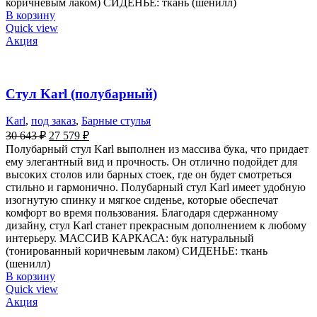
коричневым лаком) СИДЕНЬЕ: ткань (шенилл)
В корзину
Quick view
Акция
Стул Karl (полубарный)
Karl
,
под заказ
,
Барные стулья
30 643
₽
27 579
₽
Полубарный стул Karl выполнен из массива бука, что придает
ему элегантный вид и прочность. Он отлично подойдет для
высоких столов или барных стоек, где он будет смотреться
стильно и гармонично. Полубарный стул Karl имеет удобную
изогнутую спинку и мягкое сиденье, которые обеспечат
комфорт во время пользования. Благодаря сдержанному
дизайну, стул Karl станет прекрасным дополнением к любому
интерьеру. МАССИВ КАРКАСА: бук натуральный
(тонированный коричневым лаком) СИДЕНЬЕ: ткань
(шенилл)
В корзину
Quick view
Акция