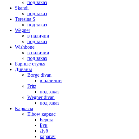
под заказ
Skandi
под заказ
Teresina S
под заказ
Wegner
в наличии
под заказ
Wishbone
в наличии
под заказ
Барные стулья
Диваны
Borge divan
в наличии
Fritz
под заказ
Wegner divan
под заказ
Каркасы
Elbow каркас
Береза
Бук
Дуб
карагач