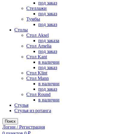
под заказ
Стеллажи
под заказ
Тумбы
под заказ
Столы
Стол Aksel
под заказа
Стол Amelia
под заказ
Стол Kant
в наличии
под заказ
Стол Klint
Стол Mann
в наличии
под заказ
Стол Round
в наличии
Стулья
Стулья из ротанга
Поиск
Логин / Регистрация
0
пунктов
0
₽