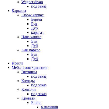
Wegner divan
под заказ
Каркасы
Elbow каркас
Береза
Бук
Дуб
карагач
Hans каркас
Бук
Дуб
Karl каркас
Бук
Дуб
Кресла
Мебель для хранения
Витрины
под заказ
Комоды
под заказ
Консоли
под заказ
Кровати
Emilie
в наличии