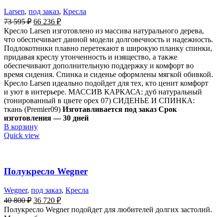
Larsen
,
под заказ
,
Кресла
73 595
₽
66 236
₽
Кресло Larsen изготовлено из массива натурального дерева,
что обеспечивает данной модели долговечность и надежность.
Подлокотники плавно перетекают в широкую планку спинки,
придавая креслу утонченность и изящество, а также
обеспечивают дополнительную поддержку и комфорт во
время сидения. Спинка и сиденье оформлены мягкой обивкой.
Кресло Larsen идеально подойдет для тех, кто ценит комфорт
и уют в интерьере. МАССИВ КАРКАСА: дуб натуральный
(тонированный в цвете орех 07) СИДЕНЬЕ И СПИНКА:
ткань (Premier09)
Изготавливается под заказ
Срок
изготовления — 30 дней
В корзину
Quick view
Полукресло Wegner
Wegner
,
под заказ
,
Кресла
40 800
₽
36 720
₽
Полукресло Wegner подойдет для любителей долгих застолий.