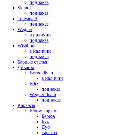
под заказ
Skandi
под заказ
Teresina S
под заказ
Wegner
в наличии
под заказ
Wishbone
в наличии
под заказ
Барные стулья
Диваны
Borge divan
в наличии
Fritz
под заказ
Wegner divan
под заказ
Каркасы
Elbow каркас
Береза
Бук
Дуб
карагач