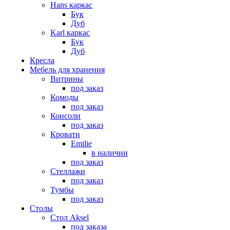
Hans каркас
Бук
Дуб
Karl каркас
Бук
Дуб
Кресла
Мебель для хранения
Витрины
под заказ
Комоды
под заказ
Консоли
под заказ
Кровати
Emilie
в наличии
под заказ
Стеллажи
под заказ
Тумбы
под заказ
Столы
Стол Aksel
под заказа