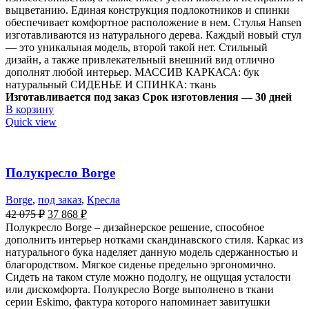
выцветанию. Единая конструкция подлокотников и спинки
обеспечивает комфортное расположение в нем. Стулья Hansen
изготавливаются из натурального дерева. Каждый новый стул
— это уникальная модель, второй такой нет. Стильный
дизайн, а также привлекательный внешний вид отлично
дополнят любой интерьер. МАССИВ КАРКАСА: бук
натуральный СИДЕНЬЕ И СПИНКА: ткань
Изготавливается под заказ
Срок изготовления — 30 дней
В корзину
Quick view
Полукресло Borge
Borge
,
под заказ
,
Кресла
42 075
₽
37 868
₽
Полукресло Borge – дизайнерское решение, способное
дополнить интерьер нотками скандинавского стиля. Каркас из
натурального бука наделяет данную модель сдержанностью и
благородством. Мягкое сиденье предельно эргономично.
Сидеть на таком стуле можно подолгу, не ощущая усталости
или дискомфорта. Полукресло Borge выполнено в ткани
серии Eskimo, фактура которого напоминает завитушки