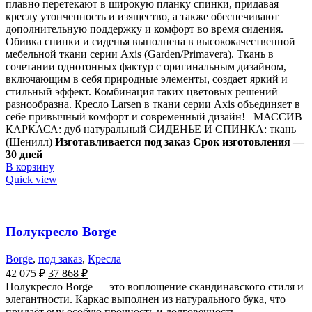
плавно перетекают в широкую планку спинки, придавая
креслу утонченность и изящество, а также обеспечивают
дополнительную поддержку и комфорт во время сидения.
Обивка спинки и сиденья выполнена в высококачественной
мебельной ткани серии Axis (Garden/Primavera). Ткань в
сочетании однотонных фактур с оригинальным дизайном,
включающим в себя природные элементы, создает яркий и
стильный эффект. Комбинация таких цветовых решений
разнообразна. Кресло Larsen в ткани серии Axis объединяет в
себе привычный комфорт и современный дизайн! МАССИВ
КАРКАСА: дуб натуральный СИДЕНЬЕ И СПИНКА: ткань
(Шенилл)
Изготавливается под заказ
Срок изготовления —
30 дней
В корзину
Quick view
Полукресло Borge
Borge
,
под заказ
,
Кресла
42 075
₽
37 868
₽
Полукресло Borge — это воплощение скандинавского стиля и
элегантности. Каркас выполнен из натурального бука, что
придаёт ему особую прочность и долговечность.