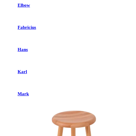
Elbow
Fabricius
Hans
Karl
Mark