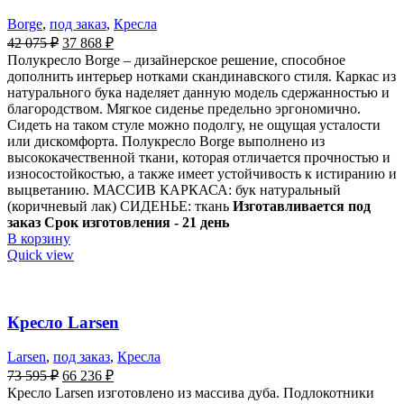
Borge
,
под заказ
,
Кресла
42 075
₽
37 868
₽
Полукресло Borge – дизайнерское решение, способное
дополнить интерьер нотками скандинавского стиля. Каркас из
натурального бука наделяет данную модель сдержанностью и
благородством. Мягкое сиденье предельно эргономично.
Сидеть на таком стуле можно подолгу, не ощущая усталости
или дискомфорта. Полукресло Borge выполнено из
высококачественной ткани, которая отличается прочностью и
износостойкостью, а также имеет устойчивость к истиранию и
выцветанию. МАССИВ КАРКАСА: бук натуральный
(коричневый лак) СИДЕНЬЕ: ткань
Изготавливается под
заказ Срок изготовления - 21 день
В корзину
Quick view
Кресло Larsen
Larsen
,
под заказ
,
Кресла
73 595
₽
66 236
₽
Кресло Larsen изготовлено из массива дуба. Подлокотники