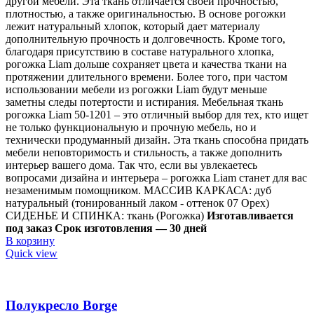
другой мебели. Эта ткань отличается своей прочностью,
плотностью, а также оригинальностью. В основе рогожки
лежит натуральный хлопок, который дает материалу
дополнительную прочность и долговечность. Кроме того,
благодаря присутствию в составе натурального хлопка,
рогожка Liam дольше сохраняет цвета и качества ткани на
протяжении длительного времени. Более того, при частом
использовании мебели из рогожки Liam будут меньше
заметны следы потертости и истирания. Мебельная ткань
рогожка Liam 50-1201 – это отличный выбор для тех, кто ищет
не только функциональную и прочную мебель, но и
технически продуманный дизайн. Эта ткань способна придать
мебели неповторимость и стильность, а также дополнить
интерьер вашего дома. Так что, если вы увлекаетесь
вопросами дизайна и интерьера – рогожка Liam станет для вас
незаменимым помощником. МАССИВ КАРКАСА: дуб
натуральный (тонированный лаком - оттенок 07 Орех)
СИДЕНЬЕ И СПИНКА: ткань (Рогожка)
Изготавливается
под заказ
Срок изготовления — 30 дней
В корзину
Quick view
Полукресло Borge