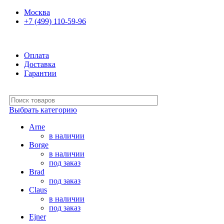
0
0
Москва
+7 (499) 110-59-96
Ежедневно 10:00-21:00
Оплата
Доставка
Гарантии
Выбрать категорию
Arne
в наличии
Borge
в наличии
под заказ
Brad
под заказ
Claus
в наличии
под заказ
Ejner