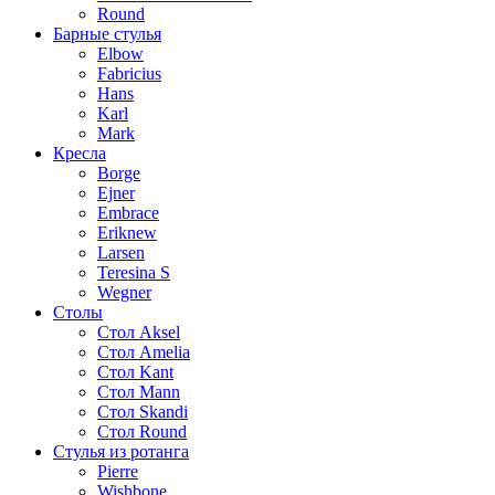
Round
Барные стулья
Elbow
Fabricius
Hans
Karl
Mark
Кресла
Borge
Ejner
Embrace
Erik
new
Larsen
Teresina S
Wegner
Столы
Стол Aksel
Стол Amelia
Стол Kant
Стол Mann
Стол Skandi
Стол Round
Стулья из ротанга
Pierre
Wishbone