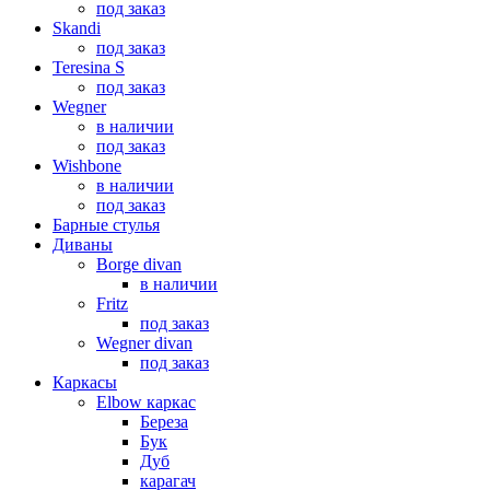
под заказ
Skandi
под заказ
Teresina S
под заказ
Wegner
в наличии
под заказ
Wishbone
в наличии
под заказ
Барные стулья
Диваны
Borge divan
в наличии
Fritz
под заказ
Wegner divan
под заказ
Каркасы
Elbow каркас
Береза
Бук
Дуб
карагач