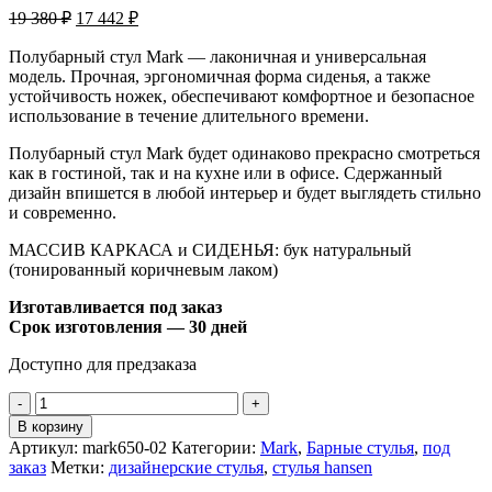
19 380
₽
17 442
₽
Полубарный стул Mark — лаконичная и универсальная
модель. Прочная, эргономичная форма сиденья, а также
устойчивость ножек, обеспечивают комфортное и безопасное
использование в течение длительного времени.
Полубарный стул Mark будет одинаково прекрасно смотреться
как в гостиной, так и на кухне или в офисе. Сдержанный
дизайн впишется в любой интерьер и будет выглядеть стильно
и современно.
МАССИВ КАРКАСА и СИДЕНЬЯ: бук натуральный
(тонированный коричневым лаком)
Изготавливается под заказ
Срок изготовления — 30 дней
Доступно для предзаказа
В корзину
Артикул:
mark650-02
Категории:
Mark
,
Барные стулья
,
под
заказ
Метки:
дизайнерские стулья
,
стулья hansen