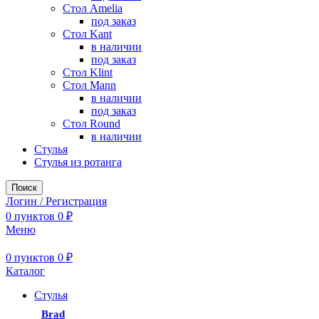
Стол Amelia
под заказ
Стол Kant
в наличии
под заказ
Стол Klint
Стол Mann
в наличии
под заказ
Стол Round
в наличии
Стулья
Стулья из ротанга
Поиск
Логин / Регистрация
0
пунктов
0
₽
Меню
0
пунктов
0
₽
Каталог
Стулья
Brad