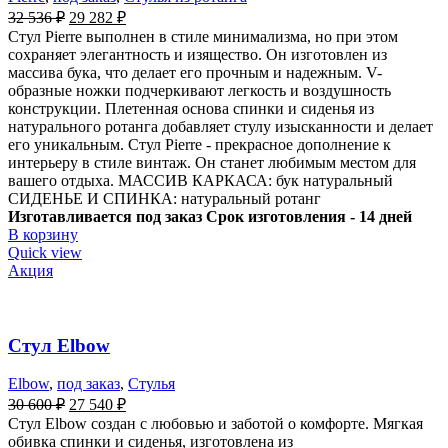
32 536
₽
29 282
₽
Стул Pierre выполнен в стиле минимализма, но при этом
сохраняет элегантность и изящество. Он изготовлен из
массива бука, что делает его прочным и надежным. V-
образные ножки подчеркивают легкость и воздушность
конструкции. Плетенная основа спинки и сиденья из
натурального ротанга добавляет стулу изысканности и делает
его уникальным. Стул Pierre - прекрасное дополнение к
интерьеру в стиле винтаж. Он станет любимым местом для
вашего отдыха. МАССИВ КАРКАСА: бук натуральный
СИДЕНЬЕ И СПИНКА: натуральный ротанг
Изготавливается под заказ
Срок изготовления - 14 дней
В корзину
Quick view
Акция
Стул Elbow
Elbow
,
под заказ
,
Стулья
30 600
₽
27 540
₽
Стул Elbow создан с любовью и заботой о комфорте. Мягкая
обивка спинки и сиденья, изготовлена из