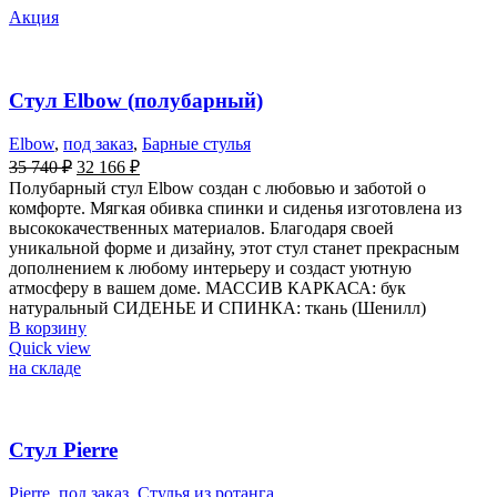
Акция
Стул Elbow (полубарный)
Elbow
,
под заказ
,
Барные стулья
35 740
₽
32 166
₽
Полубарный стул Elbow создан с любовью и заботой о
комфорте. Мягкая обивка спинки и сиденья изготовлена из
высококачественных материалов. Благодаря своей
уникальной форме и дизайну, этот стул станет прекрасным
дополнением к любому интерьеру и создаст уютную
атмосферу в вашем доме. МАССИВ КАРКАСА: бук
натуральный СИДЕНЬЕ И СПИНКА: ткань (Шенилл)
В корзину
Quick view
на складе
Стул Pierre
Pierre
,
под заказ
,
Стулья из ротанга