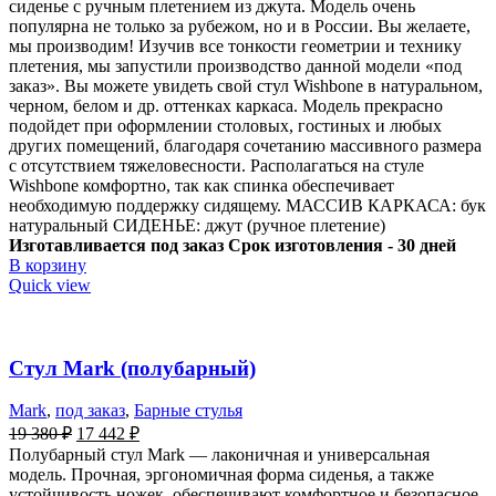
сиденье с ручным плетением из джута. Модель очень
популярна не только за рубежом, но и в России. Вы желаете,
мы производим! Изучив все тонкости геометрии и технику
плетения, мы запустили производство данной модели «под
заказ». Вы можете увидеть свой стул Wishbone в натуральном,
черном, белом и др. оттенках каркаса. Модель прекрасно
подойдет при оформлении столовых, гостиных и любых
других помещений, благодаря сочетанию массивного размера
с отсутствием тяжеловесности. Располагаться на стуле
Wishbone комфортно, так как спинка обеспечивает
необходимую поддержку сидящему. МАССИВ КАРКАСА: бук
натуральный СИДЕНЬЕ: джут (ручное плетение)
Изготавливается под заказ
Срок изготовления - 30 дней
В корзину
Quick view
Стул Mark (полубарный)
Mark
,
под заказ
,
Барные стулья
19 380
₽
17 442
₽
Полубарный стул Mark — лаконичная и универсальная
модель. Прочная, эргономичная форма сиденья, а также
устойчивость ножек, обеспечивают комфортное и безопасное