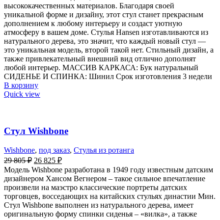
высококачественных материалов. Благодаря своей
уникальной форме и дизайну, этот стул станет прекрасным
дополнением к любому интерьеру и создаст уютную
атмосферу в вашем доме. Стулья Hansen изготавливаются из
натурального дерева, это значит, что каждый новый стул —
это уникальная модель, второй такой нет. Стильный дизайн, а
также привлекательный внешний вид отлично дополнят
любой интерьер. МАССИВ КАРКАСА: Бук натуральный
СИДЕНЬЕ И СПИНКА: Шинил Срок изготовления 3 недели
В корзину
Quick view
Стул Wishbone
Wishbone
,
под заказ
,
Стулья из ротанга
29 805
₽
26 825
₽
Модель Wishbone разработана в 1949 году известным датским
дизайнером Хансом Вегнером – такое сильное впечатление
произвели на маэстро классические портреты датских
торговцев, восседающих на китайских стульях династии Мин.
Стул Wishbone выполнен из натурального дерева, имеет
оригинальную форму спинки сиденья – «вилка», а также