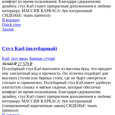
комфорт во время пользования. Благодаря сдержанному
дизайну, стул Karl станет прекрасным дополнением к любому
интерьеру. МАССИВ КАРКАСА: бук натуральный
СИДЕНЬЕ: ткань (шенилл)
В корзину
Quick view
Акция
Стул Karl (полубарный)
Karl
,
под заказ
,
Барные стулья
30 643
₽
27 579
₽
Полубарный стул Karl выполнен из массива бука, что придает
ему элегантный вид и прочность. Он отлично подойдет для
высоких столов или барных стоек, где он будет смотреться
стильно и гармонично. Полубарный стул Karl имеет удобную
изогнутую спинку и мягкое сиденье, которые обеспечат
комфорт во время пользования. Благодаря сдержанному
дизайну, стул Karl станет прекрасным дополнением к любому
интерьеру. МАССИВ КАРКАСА: бук натуральный
(тонированный коричневым лаком) СИДЕНЬЕ: ткань
(шенилл)
В корзину