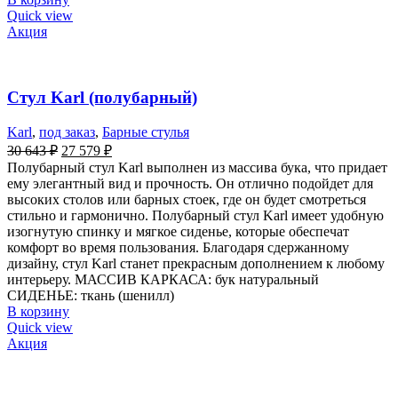
Quick view
Акция
Стул Karl (полубарный)
Karl
,
под заказ
,
Барные стулья
30 643
₽
27 579
₽
Полубарный стул Karl выполнен из массива бука, что придает
ему элегантный вид и прочность. Он отлично подойдет для
высоких столов или барных стоек, где он будет смотреться
стильно и гармонично. Полубарный стул Karl имеет удобную
изогнутую спинку и мягкое сиденье, которые обеспечат
комфорт во время пользования. Благодаря сдержанному
дизайну, стул Karl станет прекрасным дополнением к любому
интерьеру. МАССИВ КАРКАСА: бук натуральный
СИДЕНЬЕ: ткань (шенилл)
В корзину
Quick view
Акция