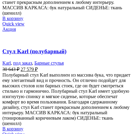
станет прекрасным дополнением к любому интерьеру.
МАССИВ КАРКАСА: бук натуральный СИДЕНЬЕ: ткань
(шенилл)
В корзину
Quick view
Акция
Стул Karl (полубарный)
Karl
,
под заказ
,
Барные стулья
30 643
₽
27 579
₽
Полубарный стул Karl выполнен из массива бука, что придает
ему элегантный вид и прочность. Он отлично подойдет для
высоких столов или барных стоек, где он будет смотреться
стильно и гармонично. Полубарный стул Karl имеет удобную
изогнутую спинку и мягкое сиденье, которые обеспечат
комфорт во время пользования. Благодаря сдержанному
дизайну, стул Karl станет прекрасным дополнением к любому
интерьеру. МАССИВ КАРКАСА: бук натуральный
(тонированный коричневым лаком) СИДЕНЬЕ: ткань
(шенилл)
В корзину