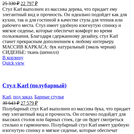
25 330
₽
22 797
₽
Стул Karl выполнен из массива дерева, что придает ему
элегантный вид и прочность. Он идеально подойдет как для
кухни, так и для гостиной в качестве стула для чтения или
рабочего места. Стул имеет удобную изогнутую спинку и
мягкое сиденье, которые обеспечат комфорт во время
пользования. Благодаря сдержанному дизайну, стул Karl
станет прекрасным дополнением к любому интерьеру.
МАССИВ КАРКАСА: бук натуральный (эмаль черная)
СИДЕНЬЕ: ткань (шенилл)
В корзину
Quick view
Стул Karl (полубарный)
Karl
,
под заказ
,
Барные стулья
30 643
₽
27 579
₽
Полубарный стул Karl выполнен из массива бука, что придает
ему элегантный вид и прочность. Он отлично подойдет для
высоких столов или барных стоек, где он будет смотреться
стильно и гармонично. Полубарный стул Karl имеет удобную
изогнутую спинку и мягкое сиденье, которые обеспечат