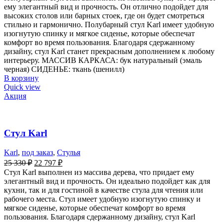
ему элегантный вид и прочность. Он отлично подойдет для
высоких столов или барных стоек, где он будет смотреться
стильно и гармонично. Полубарный стул Karl имеет удобную
изогнутую спинку и мягкое сиденье, которые обеспечат
комфорт во время пользования. Благодаря сдержанному
дизайну, стул Karl станет прекрасным дополнением к любому
интерьеру. МАССИВ КАРКАСА: бук натуральный (эмаль
черная) СИДЕНЬЕ: ткань (шенилл)
В корзину
Quick view
Акция
Стул Karl
Karl
,
под заказ
,
Стулья
25 330
₽
22 797
₽
Стул Karl выполнен из массива дерева, что придает ему
элегантный вид и прочность. Он идеально подойдет как для
кухни, так и для гостиной в качестве стула для чтения или
рабочего места. Стул имеет удобную изогнутую спинку и
мягкое сиденье, которые обеспечат комфорт во время
пользования. Благодаря сдержанному дизайну, стул Karl