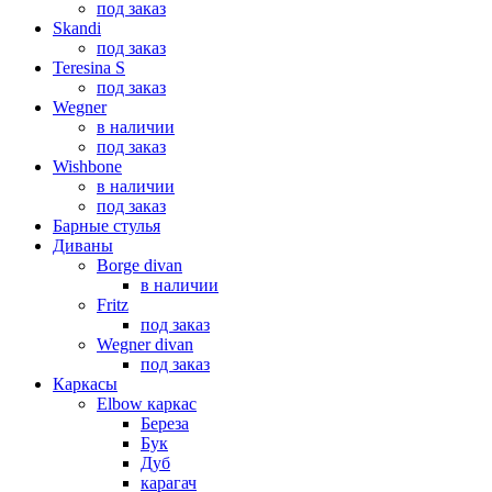
под заказ
Skandi
под заказ
Teresina S
под заказ
Wegner
в наличии
под заказ
Wishbone
в наличии
под заказ
Барные стулья
Диваны
Borge divan
в наличии
Fritz
под заказ
Wegner divan
под заказ
Каркасы
Elbow каркас
Береза
Бук
Дуб
карагач