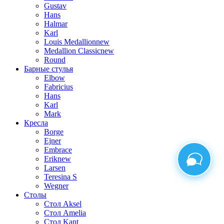
Gustav
Hans
Halmar
Karl
Louis Medallion
new
Medallion Classic
new
Round
Барные стулья
Elbow
Fabricius
Hans
Karl
Mark
Кресла
Borge
Ejner
Embrace
Erik
new
Larsen
Teresina S
Wegner
Столы
Стол Aksel
Стол Amelia
Стол Kant