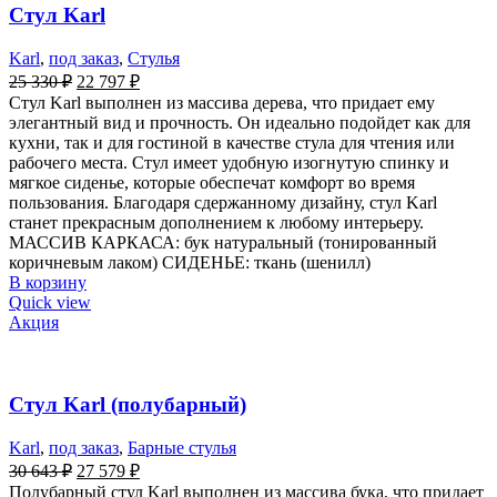
Стул Karl
Karl
,
под заказ
,
Стулья
25 330
₽
22 797
₽
Стул Karl выполнен из массива дерева, что придает ему
элегантный вид и прочность. Он идеально подойдет как для
кухни, так и для гостиной в качестве стула для чтения или
рабочего места. Стул имеет удобную изогнутую спинку и
мягкое сиденье, которые обеспечат комфорт во время
пользования. Благодаря сдержанному дизайну, стул Karl
станет прекрасным дополнением к любому интерьеру.
МАССИВ КАРКАСА: бук натуральный (тонированный
коричневым лаком) СИДЕНЬЕ: ткань (шенилл)
В корзину
Quick view
Акция
Стул Karl (полубарный)
Karl
,
под заказ
,
Барные стулья
30 643
₽
27 579
₽
Полубарный стул Karl выполнен из массива бука, что придает