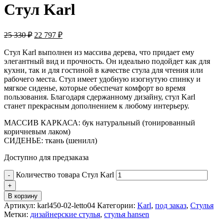
Стул Karl
25 330
₽
22 797
₽
Стул Karl выполнен из массива дерева, что придает ему
элегантный вид и прочность. Он идеально подойдет как для
кухни, так и для гостиной в качестве стула для чтения или
рабочего места. Стул имеет удобную изогнутую спинку и
мягкое сиденье, которые обеспечат комфорт во время
пользования. Благодаря сдержанному дизайну, стул Karl
станет прекрасным дополнением к любому интерьеру.
МАССИВ КАРКАСА: бук натуральный (тонированный
коричневым лаком)
СИДЕНЬЕ: ткань (шенилл)
Доступно для предзаказа
Количество товара Стул Karl
В корзину
Артикул:
karl450-02-letto04
Категории:
Karl
,
под заказ
,
Стулья
Метки:
дизайнерские стулья
,
стулья hansen