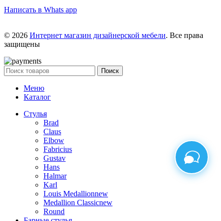
Написать в Whats app
© 2026
Интернет магазин дизайнерской мебели
. Все права
защищены
Поиск
Меню
Каталог
Стулья
Brad
Claus
Elbow
Fabricius
Gustav
Hans
Halmar
Karl
Louis Medallion
new
Medallion Classic
new
Round
Барные стулья