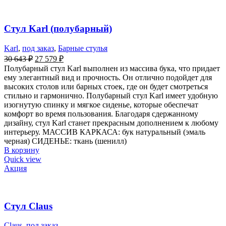
Стул Karl (полубарный)
Karl
,
под заказ
,
Барные стулья
30 643
₽
27 579
₽
Полубарный стул Karl выполнен из массива бука, что придает
ему элегантный вид и прочность. Он отлично подойдет для
высоких столов или барных стоек, где он будет смотреться
стильно и гармонично. Полубарный стул Karl имеет удобную
изогнутую спинку и мягкое сиденье, которые обеспечат
комфорт во время пользования. Благодаря сдержанному
дизайну, стул Karl станет прекрасным дополнением к любому
интерьеру. МАССИВ КАРКАСА: бук натуральный (эмаль
черная) СИДЕНЬЕ: ткань (шенилл)
В корзину
Quick view
Акция
Стул Claus
Claus
,
под заказ