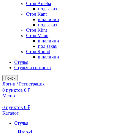
Стол Amelia
под заказ
Стол Kant
в наличии
под заказ
Стол Klint
Стол Mann
в наличии
под заказ
Стол Round
в наличии
Стулья
Стулья из ротанга
Поиск
Логин / Регистрация
0
пунктов
0
₽
Меню
0
пунктов
0
₽
Каталог
Стулья
Brad