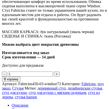
обеспечивающее комфорт во время использования. Обивка
сиденья выполнена в высокопрочной ткани серии Windsor.
Cтул Fabricius станет не только украшением вашей кухни, но и
идеальным местом для отдыха и работы. Он будет радовать
вас своей красотой и функциональностью на протяжении
многих лет.
МАССИВ КАРКАСА: бук натуральный (эмаль черная)
СИДЕНЬЕ И СПИНКА: ткань (Рогожка)
Можно выбрать цвет покрытия древесины
Изготавливается под заказ
Срок изготовления — 14 дней
Доступно для предзаказа
В корзину
Артикул:
Fabricius450-03-windsor73
Категории:
Fabricius
,
под
заказ
,
Стулья
Метки:
деревянный стул
,
дизайнерские стулья
,
стул для кухни
,
стул для кухни с мягким сиденьем
,
стул из
дерева
,
стулья hansen
Описание