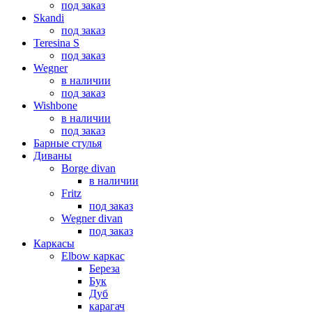
под заказ
Skandi
под заказ
Teresina S
под заказ
Wegner
в наличии
под заказ
Wishbone
в наличии
под заказ
Барные стулья
Диваны
Borge divan
в наличии
Fritz
под заказ
Wegner divan
под заказ
Каркасы
Elbow каркас
Береза
Бук
Дуб
карагач