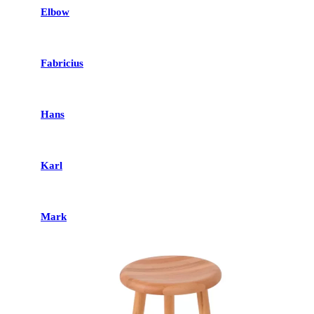
Elbow
Fabricius
Hans
Karl
Mark