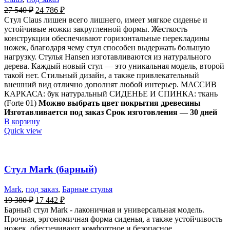
27 540
₽
24 786
₽
Стул Claus лишен всего лишнего, имеет мягкое сиденье и
устойчивые ножки закругленной формы. Жесткость
конструкции обеспечивают горизонтальные перекладины
ножек, благодаря чему стул способен выдержать большую
нагрузку. Стулья Hansen изготавливаются из натурального
дерева. Каждый новый стул — это уникальная модель, второй
такой нет. Стильный дизайн, а также привлекательный
внешний вид отлично дополнят любой интерьер. МАССИВ
КАРКАСА: бук натуральный СИДЕНЬЕ И СПИНКА: ткань
(Forte 01)
Можно выбрать цвет покрытия древесины
Изготавливается под заказ Срок изготовления — 30 дней
В корзину
Quick view
Стул Mark (барный)
Mark
,
под заказ
,
Барные стулья
19 380
₽
17 442
₽
Барный стул Mark - лаконичная и универсальная модель.
Прочная, эргономичная форма сиденья, а также устойчивость
ножек, обеспечивают комфортное и безопасное