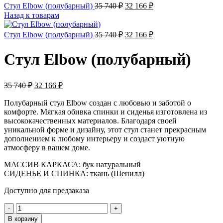
Стул Elbow (полубарный)
35 740
₽
32 166
₽
Назад к товарам
Стул Elbow (полубарный)
35 740
₽
32 166
₽
Стул Elbow (полубарный)
35 740
₽
32 166
₽
Полубарный стул Elbow создан с любовью и заботой о
комфорте. Мягкая обивка спинки и сиденья изготовлена из
высококачественных материалов. Благодаря своей
уникальной форме и дизайну, этот стул станет прекрасным
дополнением к любому интерьеру и создаст уютную
атмосферу в вашем доме.
МАССИВ КАРКАСА: бук натуральный
СИДЕНЬЕ И СПИНКА: ткань (Шенилл)
Доступно для предзаказа
В корзину