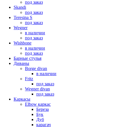
под заказ
Skandi
под заказ
Teresina S
под заказ
Wegner
в наличии
под заказ
Wishbone
в наличии
под заказ
Барные стулья
Диваны
Borge divan
в наличии
Fritz
под заказ
Wegner divan
под заказ
Каркасы
Elbow каркас
Береза
Бук
Дуб
карагач