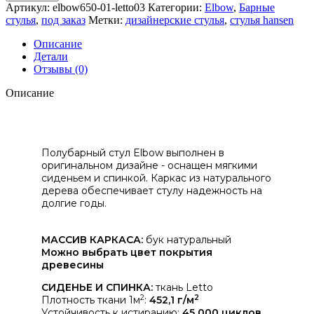
Артикул:
elbow650-01-letto03
Категории:
Elbow
,
Барные
стулья
,
под заказ
Метки:
дизайнерские стулья
,
стулья hansen
Описание
Детали
Отзывы (0)
Описание
Полубарный стул Elbow выполнен в
оригинальном дизайне - оснащен
мягкими
сиденьем и спинкой. Каркас из натурального
дерева обеспечивает стулу
надежность на
долгие годы.
МАССИВ КАРКАСА:
бук натуральный
Можно выбрать цвет покрытия
древесины
СИДЕНЬЕ И СПИНКА:
ткань Letto
2
2
Плотность ткани 1м
:
452,1 г/м
Устойчивость к истиранию:
45 000 циклов