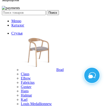
Поиск
Меню
Каталог
Стулья
Brad
Claus
Elbow
Fabricius
Gustav
Hans
Halmar
Karl
Louis Medallion
new