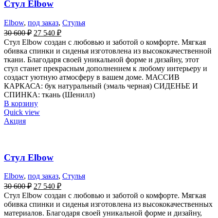
Стул Elbow
Elbow
,
под заказ
,
Стулья
30 600
₽
27 540
₽
Стул Elbow создан с любовью и заботой о комфорте. Мягкая
обивка спинки и сиденья изготовлена из высококачественной
ткани. Благодаря своей уникальной форме и дизайну, этот
стул станет прекрасным дополнением к любому интерьеру и
создаст уютную атмосферу в вашем доме. МАССИВ
КАРКАСА: бук натуральный (эмаль черная) СИДЕНЬЕ И
СПИНКА: ткань (Шенилл)
В корзину
Quick view
Акция
Стул Elbow
Elbow
,
под заказ
,
Стулья
30 600
₽
27 540
₽
Стул Elbow создан с любовью и заботой о комфорте. Мягкая
обивка спинки и сиденья изготовлена из высококачественных
материалов. Благодаря своей уникальной форме и дизайну,