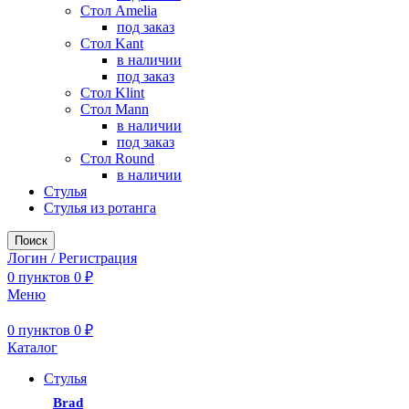
Стол Amelia
под заказ
Стол Kant
в наличии
под заказ
Стол Klint
Стол Mann
в наличии
под заказ
Стол Round
в наличии
Стулья
Стулья из ротанга
Поиск
Логин / Регистрация
0
пунктов
0
₽
Меню
0
пунктов
0
₽
Каталог
Стулья
Brad