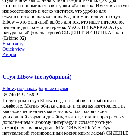
стула Elbow выполнена в ткани серии Eskimo, фактура
которого напоминает завитушки «барашка». Имеет высокую
износостойкость и легко чистится, что удобно для
ежедневного использования. В данном исполнении стул
Elbow – это отличный выбор для тех, кто ищет интересное
решение для своего интерьера. МАССИВ КАРКАСА: бук
натуральный (эмаль черная) СИДЕНЬЕ И СПИНКА: ткань
(Eskimo 02)
В корзину
Quick view
Акция
Стул Elbow (полубарный)
Elbow
,
под заказ
,
Барные стулья
35 740
₽
32 166
₽
Полубарный стул Elbow создан с любовью и заботой о
комфорте. Мягкая обивка спинки и сиденья изготовлена из
высококачественных материалов. Благодаря своей
уникальной форме и дизайну, этот стул станет прекрасным
дополнением к любому интерьеру и создаст уютную
атмосферу в вашем доме. МАССИВ КАРКАСА: бук
натуральный (тонированный коричневым лаком) СИДЕНЬЕ