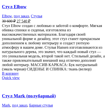
Стул Elbow
Elbow
,
под заказ
,
Стулья
30 600
₽
27 540
₽
Стул Elbow создан с любовью и заботой о комфорте. Мягкая
обивка спинки и сиденья, изготовлена из
высококачественных материалов. Благодаря своей
уникальной форме и дизайну, этот стул станет прекрасным
дополнением к любому интерьеру и создаст уютную
атмосферу в вашем доме. Стулья Hansen изготавливаются из
натурального дерева, это значит, что каждый новый стул —
это уникальная модель, второй такой нет. Стильный дизайн, а
также привлекательный внешний вид отлично дополнят
любой интерьер. МАССИВ КАРКАСА: Бук натуральный
(эмаль черная) СИДЕНЬЕ И СПИНКА: ткань (велюр)
В корзину
Quick view
Стул Mark (полубарный)
Mark
,
под заказ
,
Барные стулья