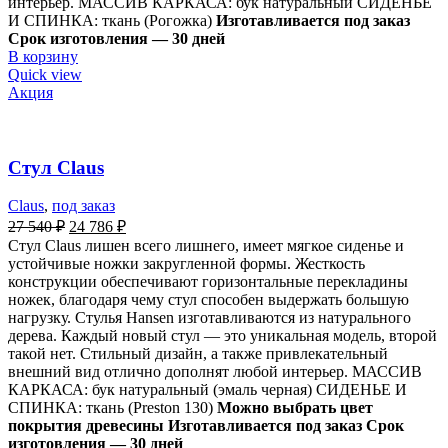
интерьер. МАССИВ КАРКАСА: бук натуральный СИДЕНЬЕ
И СПИНКА: ткань (Рогожка)
Изготавливается под заказ
Срок изготовления — 30 дней
В корзину
Quick view
Акция
Стул Claus
Claus
,
под заказ
27 540
₽
24 786
₽
Стул Claus лишен всего лишнего, имеет мягкое сиденье и
устойчивые ножки закругленной формы. Жесткость
конструкции обеспечивают горизонтальные перекладины
ножек, благодаря чему стул способен выдержать большую
нагрузку. Стулья Hansen изготавливаются из натурального
дерева. Каждый новый стул — это уникальная модель, второй
такой нет. Стильный дизайн, а также привлекательный
внешний вид отлично дополнят любой интерьер. МАССИВ
КАРКАСА: бук натуральный (эмаль черная) СИДЕНЬЕ И
СПИНКА: ткань (Preston 130)
Можно выбрать цвет
покрытия древесины
Изготавливается под заказ Срок
изготовления — 30 дней