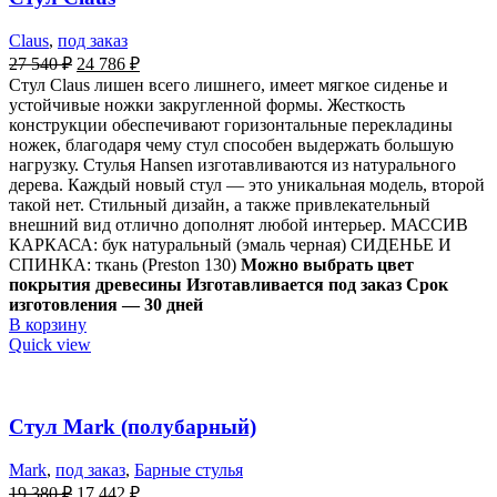
Claus
,
под заказ
27 540
₽
24 786
₽
Стул Claus лишен всего лишнего, имеет мягкое сиденье и
устойчивые ножки закругленной формы. Жесткость
конструкции обеспечивают горизонтальные перекладины
ножек, благодаря чему стул способен выдержать большую
нагрузку. Стулья Hansen изготавливаются из натурального
дерева. Каждый новый стул — это уникальная модель, второй
такой нет. Стильный дизайн, а также привлекательный
внешний вид отлично дополнят любой интерьер. МАССИВ
КАРКАСА: бук натуральный (эмаль черная) СИДЕНЬЕ И
СПИНКА: ткань (Preston 130)
Можно выбрать цвет
покрытия древесины
Изготавливается под заказ Срок
изготовления — 30 дней
В корзину
Quick view
Стул Mark (полубарный)
Mark
,
под заказ
,
Барные стулья
19 380
₽
17 442
₽