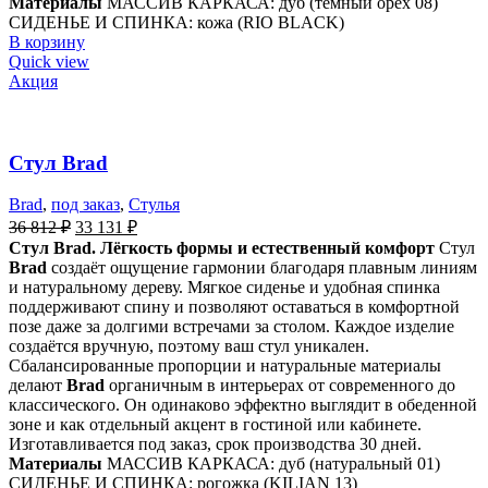
Материалы
МАССИВ КАРКАСА: дуб (темный орех 08)
СИДЕНЬЕ И СПИНКА: кожа (RIO BLACK)
В корзину
Quick view
Акция
Стул Brad
Brad
,
под заказ
,
Стулья
36 812
₽
33 131
₽
Стул Brad. Лёгкость формы и естественный комфорт
Стул
Brad
создаёт ощущение гармонии благодаря плавным линиям
и натуральному дереву. Мягкое сиденье и удобная спинка
поддерживают спину и позволяют оставаться в комфортной
позе даже за долгими встречами за столом. Каждое изделие
создаётся вручную, поэтому ваш стул уникален.
Сбалансированные пропорции и натуральные материалы
делают
Brad
органичным в интерьерах от современного до
классического. Он одинаково эффектно выглядит в обеденной
зоне и как отдельный акцент в гостиной или кабинете.
Изготавливается под заказ, срок производства 30 дней.
Материалы
МАССИВ КАРКАСА: дуб (натуральный 01)
СИДЕНЬЕ И СПИНКА: рогожка (KILIAN 13)