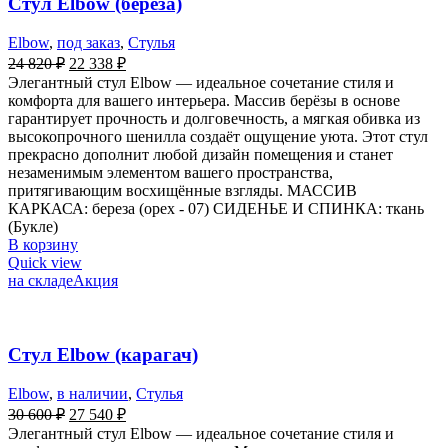
Стул Elbow (береза)
Elbow
,
под заказ
,
Стулья
24 820
₽
22 338
₽
Элегантный стул Elbow — идеальное сочетание стиля и
комфорта для вашего интерьера. Массив берёзы в основе
гарантирует прочность и долговечность, а мягкая обивка из
высокопрочного шенилла создаёт ощущение уюта. Этот стул
прекрасно дополнит любой дизайн помещения и станет
незаменимым элементом вашего пространства,
притягивающим восхищённые взгляды. МАССИВ
КАРКАСА: береза (орех - 07) СИДЕНЬЕ И СПИНКА: ткань
(Букле)
В корзину
Quick view
на складе
Акция
Стул Elbow (карагач)
Elbow
,
в наличии
,
Стулья
30 600
₽
27 540
₽
Элегантный стул Elbow — идеальное сочетание стиля и