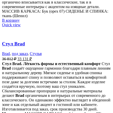
органично вписывается как в классические, так и в
современные интерьеры с акцентом на изящные детали.
МАССИВ КАРКАСА: Бук (орех 07) СИДЕНЬЕ И СПИНКА:
ткань (Шенил)
В корзину
Quick view
Стул Brad
Brad
,
под заказ
,
Стулья
36 812
₽
33 131
₽
Стул Brad. Лёгкость формы и естественный комфорт
Стул
Brad
создаёт ощущение гармонии благодаря плавным линиям
и натуральному дереву. Мягкое сиденье и удобная спинка
поддерживают спину и позволяют оставаться в комфортной
позе даже за долгими встречами за столом. Каждое изделие
создаётся вручную, поэтому ваш стул уникален.
Сбалансированные пропорции и натуральные материалы
делают
Brad
органичным в интерьерах от современного до
классического. Он одинаково эффектно выглядит в обеденной
зоне и как отдельный акцент в гостиной или кабинете.
Изготавливается под заказ, срок производства 30 дней.