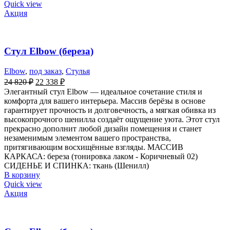
Quick view
Акция
Стул Elbow (береза)
Elbow
,
под заказ
,
Стулья
24 820
₽
22 338
₽
Элегантный стул Elbow — идеальное сочетание стиля и
комфорта для вашего интерьера. Массив берёзы в основе
гарантирует прочность и долговечность, а мягкая обивка из
высокопрочного шенилла создаёт ощущение уюта. Этот стул
прекрасно дополнит любой дизайн помещения и станет
незаменимым элементом вашего пространства,
притягивающим восхищённые взгляды. МАССИВ
КАРКАСА: береза (тонировка лаком - Коричневый 02)
СИДЕНЬЕ И СПИНКА: ткань (Шенилл)
В корзину
Quick view
Акция