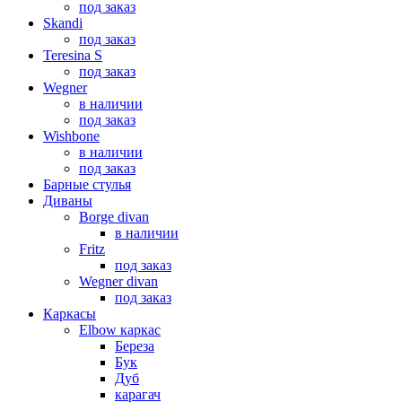
под заказ
Skandi
под заказ
Teresina S
под заказ
Wegner
в наличии
под заказ
Wishbone
в наличии
под заказ
Барные стулья
Диваны
Borge divan
в наличии
Fritz
под заказ
Wegner divan
под заказ
Каркасы
Elbow каркас
Береза
Бук
Дуб
карагач