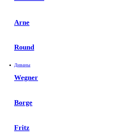
Arne
Round
Диваны
Wegner
Borge
Fritz