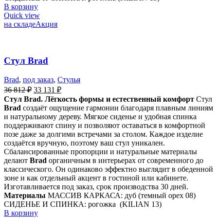
В корзину
Quick view
на складе
Акция
Стул Brad
Brad
,
под заказ
,
Стулья
36 812
₽
33 131
₽
Стул Brad. Лёгкость формы и естественный комфорт
Стул
Brad
создаёт ощущение гармонии благодаря плавным линиям
и натуральному дереву. Мягкое сиденье и удобная спинка
поддерживают спину и позволяют оставаться в комфортной
позе даже за долгими встречами за столом. Каждое изделие
создаётся вручную, поэтому ваш стул уникален.
Сбалансированные пропорции и натуральные материалы
делают
Brad
органичным в интерьерах от современного до
классического. Он одинаково эффектно выглядит в обеденной
зоне и как отдельный акцент в гостиной или кабинете.
Изготавливается под заказ, срок производства 30 дней.
Материалы
МАССИВ КАРКАСА: дуб (темный орех 08)
СИДЕНЬЕ И СПИНКА: рогожка (KILIAN 13)
В корзину