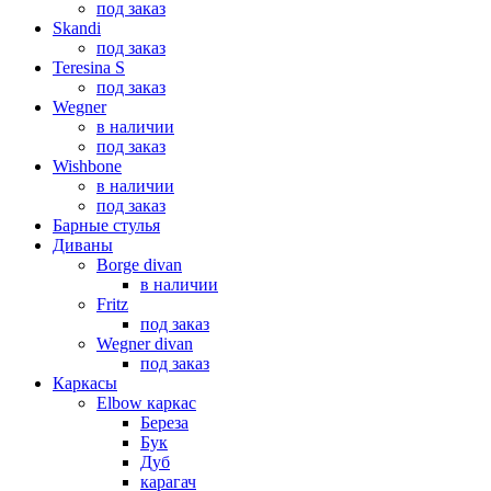
под заказ
Skandi
под заказ
Teresina S
под заказ
Wegner
в наличии
под заказ
Wishbone
в наличии
под заказ
Барные стулья
Диваны
Borge divan
в наличии
Fritz
под заказ
Wegner divan
под заказ
Каркасы
Elbow каркас
Береза
Бук
Дуб
карагач