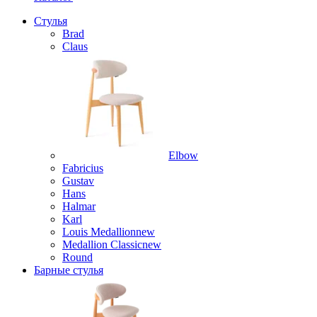
Стулья
Brad
Claus
Elbow
Fabricius
Gustav
Hans
Halmar
Karl
Louis Medallion
new
Medallion Classic
new
Round
Барные стулья