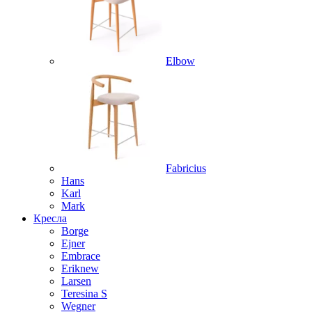
Elbow
Fabricius
Hans
Karl
Mark
Кресла
Borge
Ejner
Embrace
Erik
new
Larsen
Teresina S
Wegner