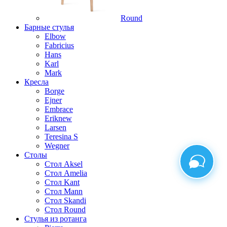
Round
Барные стулья
Elbow
Fabricius
Hans
Karl
Mark
Кресла
Borge
Ejner
Embrace
Erik
new
Larsen
Teresina S
Wegner
Столы
Стол Aksel
Стол Amelia
Стол Kant
Стол Mann
Стол Skandi
Стол Round
Стулья из ротанга