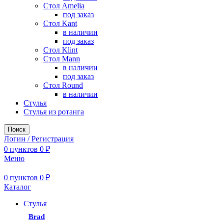
Стол Amelia
под заказ
Стол Kant
в наличии
под заказ
Стол Klint
Стол Mann
в наличии
под заказ
Стол Round
в наличии
Стулья
Стулья из ротанга
Поиск
Логин / Регистрация
0
пунктов
0
₽
Меню
0
пунктов
0
₽
Каталог
Стулья
Brad