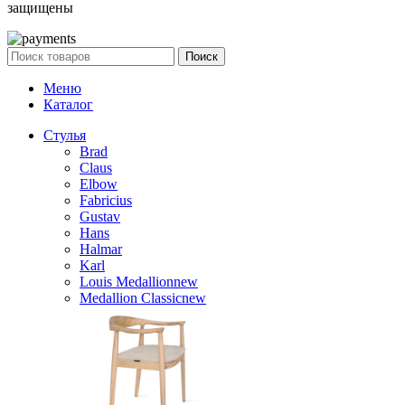
защищены
Поиск
Меню
Каталог
Стулья
Brad
Claus
Elbow
Fabricius
Gustav
Hans
Halmar
Karl
Louis Medallion
new
Medallion Classic
new