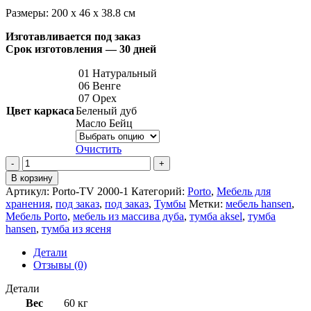
Размеры: 200 x 46 x 38.8 см
Изготавливается под заказ
Срок изготовления — 30 дней
01 Натуральный
06 Венге
07 Орех
Цвет каркаса
Беленый дуб
Масло Бейц
Очистить
В корзину
Артикул:
Porto-ТV 2000-1
Категорий:
Porto
,
Мебель для
хранения
,
под заказ
,
под заказ
,
Тумбы
Метки:
мебель hansen
,
Мебель Porto
,
мебель из массива дуба
,
тумба aksel
,
тумба
hansen
,
тумба из ясеня
Детали
Отзывы (0)
Детали
Вес
60 кг