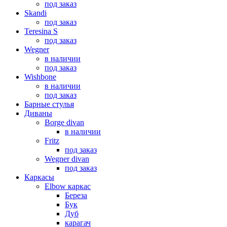
под заказ
Skandi
под заказ
Teresina S
под заказ
Wegner
в наличии
под заказ
Wishbone
в наличии
под заказ
Барные стулья
Диваны
Borge divan
в наличии
Fritz
под заказ
Wegner divan
под заказ
Каркасы
Elbow каркас
Береза
Бук
Дуб
карагач