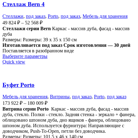
Стеллаж Bern 4
Стеллажи
,
под заказ
,
Porto
,
под заказ
,
Мебель для хранения
49 824
₽
–
52 568
₽
Стеллажи серии Bern
Каркас - массив дуба, фасад - массив
дуба
Размеры: Размеры: 39 x 35 x 150 см
Изготавливается под заказ
Срок изготовления — 30 дней
Поставляется в разобранном виде
Выберите параметры
Quick view
Буфет Porto
Мебель для хранения
,
Витрины
,
под заказ
,
Porto
,
под заказ
173 922
₽
–
180 009
₽
Витрина серии Porto
Каркас - массив дуба, фасад - массив
дуба, стекло. Полки - стекло. Задняя стенка - зеркало + фанера,
облицовано шпоном дуба, дно ящиков - фанера, облицовано
шпоном дуба. Используется ф
урнитура: Направляющие с
доводчиком, Push-To-Open, петли без доводчика
.
Размеры: Размеры: 101.5 x 46 x 140 см