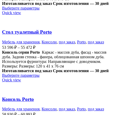
Изготавливается под заказ
Срок изготовления — 30 дней
Выберите параметры
Quick view
Стол туалетный Porto
Мебель для хранения
,
Консоли
,
под заказ
,
Porto
,
под заказ
53 596
₽
–
55 472
₽
Консоль серии Porto
Каркас - массив дуба, фасад - массив
дуба. Задняя стенка - фанера, облицованная шпоном дуба.
Используется ф
урнитура: Направляющие с доводчиком.
Размеры: Размеры: 120 x 41 x 76 см
Изготавливается под заказ
Срок изготовления — 30 дней
Выберите параметры
Quick view
Консоль Porto
Мебель для хранения
,
Консоли
,
под заказ
,
Porto
,
под заказ
58 930
₽
–
60 993
₽