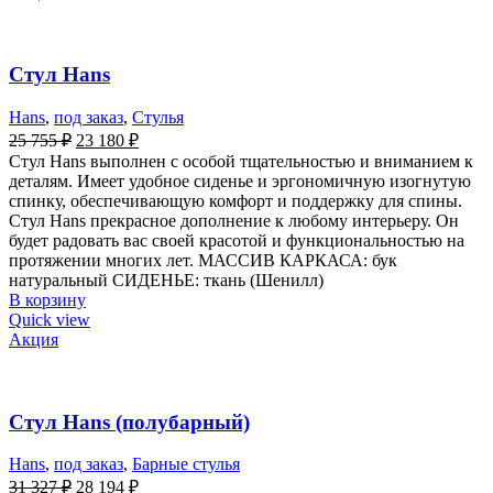
Стул Hans
Hans
,
под заказ
,
Стулья
25 755
₽
23 180
₽
Стул Hans выполнен с особой тщательностью и вниманием к
деталям. Имеет удобное сиденье и эргономичную изогнутую
спинку, обеспечивающую комфорт и поддержку для спины.
Стул Hans прекрасное дополнение к любому интерьеру. Он
будет радовать вас своей красотой и функциональностью на
протяжении многих лет. МАССИВ КАРКАСА: бук
натуральный СИДЕНЬЕ: ткань (Шенилл)
В корзину
Quick view
Акция
Стул Hans (полубарный)
Hans
,
под заказ
,
Барные стулья
31 327
₽
28 194
₽