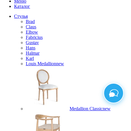
Меню
Каталог
Стулья
Brad
Claus
Elbow
Fabricius
Gustav
Hans
Halmar
Karl
Louis Medallion
new
Medallion Classic
new