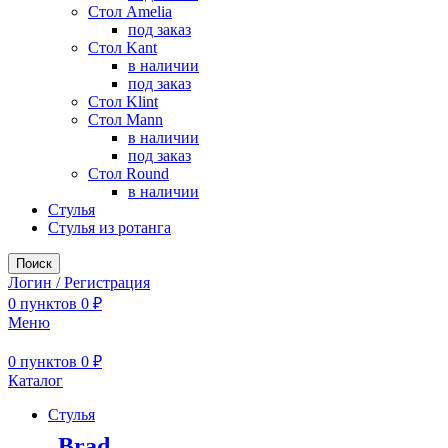
Стол Amelia
под заказ
Стол Kant
в наличии
под заказ
Стол Klint
Стол Mann
в наличии
под заказ
Стол Round
в наличии
Стулья
Стулья из ротанга
Поиск
Логин / Регистрация
0
пунктов
0
₽
Меню
0
пунктов
0
₽
Каталог
Стулья
Brad