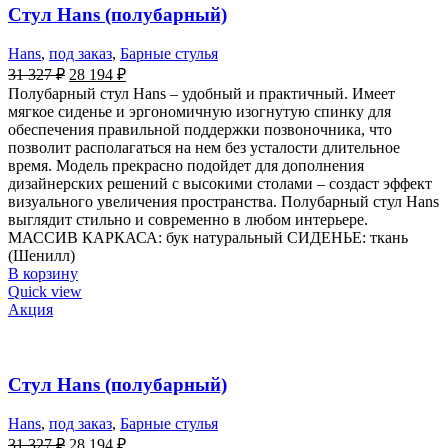
Стул Hans (полубарный)
Hans
,
под заказ
,
Барные стулья
31 327
₽
28 194
₽
Полубарный стул Hans – удобный и практичный. Имеет
мягкое сиденье и эргономичную изогнутую спинку для
обеспечения правильной поддержки позвоночника, что
позволит располагаться на нем без усталости длительное
время. Модель прекрасно подойдет для дополнения
дизайнерских решений с высокими столами – создаст эффект
визуального увеличения пространства. Полубарный стул Hans
выглядит стильно и современно в любом интерьере.
МАССИВ КАРКАСА: бук натуральный СИДЕНЬЕ: ткань
(Шенилл)
В корзину
Quick view
Акция
Стул Hans (полубарный)
Hans
,
под заказ
,
Барные стулья
31 327
₽
28 194
₽