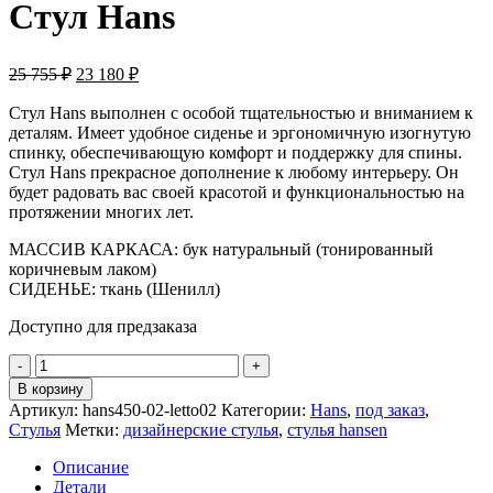
Стул Hans
25 755
₽
23 180
₽
Стул Hans выполнен с особой тщательностью и вниманием к
деталям. Имеет удобное сиденье и эргономичную изогнутую
спинку, обеспечивающую комфорт и поддержку для спины.
Стул Hans прекрасное дополнение к любому интерьеру. Он
будет радовать вас своей красотой и функциональностью на
протяжении многих лет.
МАССИВ КАРКАСА: бук натуральный (тонированный
коричневым лаком)
СИДЕНЬЕ: ткань (Шенилл)
Доступно для предзаказа
В корзину
Артикул:
hans450-02-letto02
Категории:
Hans
,
под заказ
,
Стулья
Метки:
дизайнерские стулья
,
стулья hansen
Описание
Детали