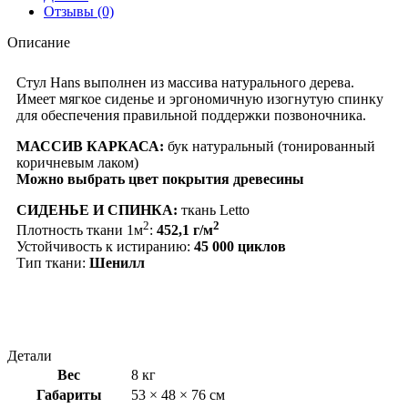
Отзывы (0)
Описание
Стул Нans выполнен из массива натурального дерева.
Имеет мягкое сиденье и эргономичную изогнутую спинку
для обеспечения правильной поддержки позвоночника.
МАССИВ КАРКАСА:
бук натуральный (тонированный
коричневым лаком)
Можно выбрать цвет покрытия древесины
СИДЕНЬЕ И СПИНКА:
ткань Letto
2
2
Плотность ткани 1м
:
452,1 г/м
Устойчивость к истиранию:
45 000 циклов
Тип ткани:
Шенилл
Детали
Вес
8 кг
Габариты
53 × 48 × 76 см