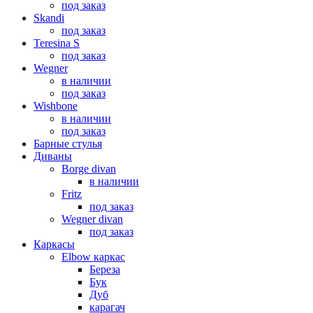
под заказ
Skandi
под заказ
Teresina S
под заказ
Wegner
в наличии
под заказ
Wishbone
в наличии
под заказ
Барные стулья
Диваны
Borge divan
в наличии
Fritz
под заказ
Wegner divan
под заказ
Каркасы
Elbow каркас
Береза
Бук
Дуб
карагач