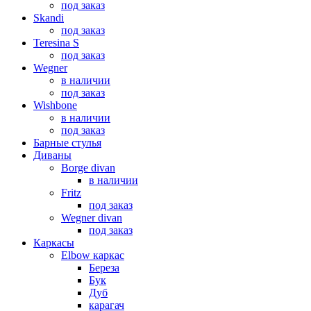
под заказ
Skandi
под заказ
Teresina S
под заказ
Wegner
в наличии
под заказ
Wishbone
в наличии
под заказ
Барные стулья
Диваны
Borge divan
в наличии
Fritz
под заказ
Wegner divan
под заказ
Каркасы
Elbow каркас
Береза
Бук
Дуб
карагач