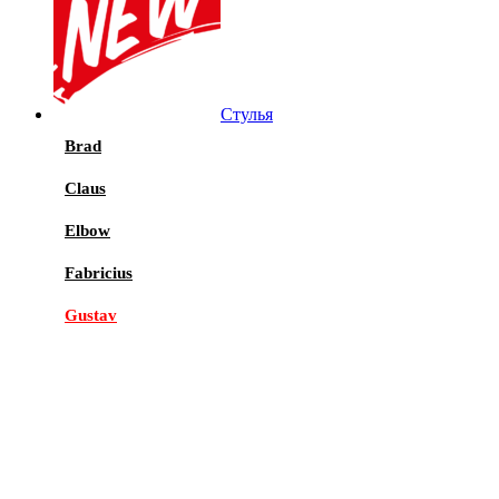
Стулья
Brad
Claus
Elbow
Fabricius
Gustav