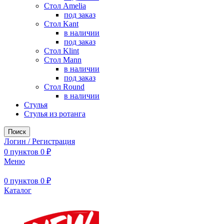
Стол Amelia
под заказ
Стол Kant
в наличии
под заказ
Стол Klint
Стол Mann
в наличии
под заказ
Стол Round
в наличии
Стулья
Стулья из ротанга
Поиск
Логин / Регистрация
0
пунктов
0
₽
Меню
0
пунктов
0
₽
Каталог