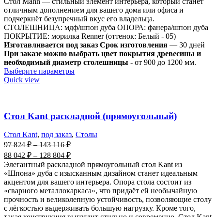
Стол Mann — стильный элемент интерьера, который станет
отличным дополнением для вашего дома или офиса и
подчеркнёт безупречный вкус его владельца.
СТОЛЕШНИЦА: мдф/шпон дуба ОПОРА: фанера/шпон дуба
ПОКРЫТИЕ: морилка Renner (оттенок: Белый - 05)
Изготавливается под заказ Срок изготовления
— 30 дней
При заказе можно выбрать цвет покрытия древесины и
необходимый диаметр столешницы
- от 900 до 1200 мм.
Выберите параметры
Quick view
Стол Kant раскладной (прямоугольный)
Стол Kant
,
под заказ
,
Столы
97 824
₽
–
143 116
₽
88 042
₽
–
128 804
₽
Элегантный раскладной прямоугольный стол Kant из
«Шпона» дуба с изысканным дизайном станет идеальным
акцентом для вашего интерьера. Опора стола состоит из
«сварного металлокаркаса», что придаёт ей необычайную
прочность и великолепную устойчивость, позволяющие столу
с лёгкостью выдерживать большую нагрузку. Кроме того,
такая конструкция выглядит стильно и современно. Стол Kant