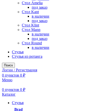
Стол Amelia
под заказ
Стол Kant
в наличии
под заказ
Стол Klint
Стол Mann
в наличии
под заказ
Стол Round
в наличии
Стулья
Стулья из ротанга
Поиск
Логин / Регистрация
0
пунктов
0
₽
Меню
0
пунктов
0
₽
Каталог
Стулья
Brad