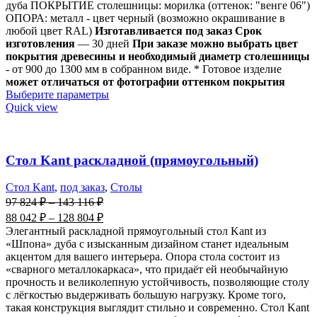
дуба ПОКРЫТИЕ столешницы: морилка (оттенок: "венге 06")
ОПОРА: металл - цвет черный (возможно окрашивание в
любой цвет RAL)
Изготавливается под заказ Срок
изготовления
— 30 дней
При заказе можно выбрать цвет
покрытия древесины и необходимый диаметр столешницы
- от 900 до 1300 мм в собранном виде. * Готовое изделие
может отличаться от фотографии оттенком покрытия
Выберите параметры
Quick view
Стол Kant раскладной (прямоугольный)
Стол Kant
,
под заказ
,
Столы
97 824
₽
–
143 116
₽
88 042
₽
–
128 804
₽
Элегантный раскладной прямоугольный стол Kant из
«Шпона» дуба с изысканным дизайном станет идеальным
акцентом для вашего интерьера. Опора стола состоит из
«сварного металлокаркаса», что придаёт ей необычайную
прочность и великолепную устойчивость, позволяющие столу
с лёгкостью выдерживать большую нагрузку. Кроме того,
такая конструкция выглядит стильно и современно. Стол Kant