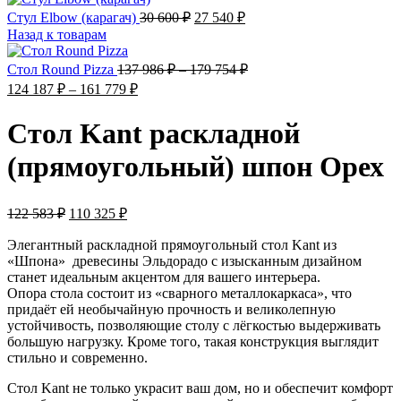
Стул Elbow (карагач)
30 600
₽
27 540
₽
Назад к товарам
Стол Round Pizza
137 986
₽
–
179 754
₽
124 187
₽
–
161 779
₽
Стол Kant раскладной
(прямоугольный) шпон Орех
122 583
₽
110 325
₽
Элегантный раскладной прямоугольный стол Kant из
«Шпона» древесины Эльдорадо с изысканным дизайном
станет идеальным акцентом для вашего интерьера.
Опора стола состоит из «сварного металлокаркаса», что
придаёт ей необычайную прочность и великолепную
устойчивость, позволяющие столу с лёгкостью выдерживать
большую нагрузку. Кроме того, такая конструкция выглядит
стильно и современно.
Стол Kant не только украсит ваш дом, но и обеспечит комфорт