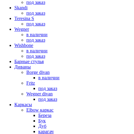
под заказ
Skandi
под заказ
Teresina S
под заказ
Wegner
в наличии
под заказ
Wishbone
в наличии
под заказ
Барные стулья
Диваны
Borge divan
в наличии
Fritz
под заказ
Wegner divan
под заказ
Каркасы
Elbow каркас
Береза
Бук
Дуб
карагач