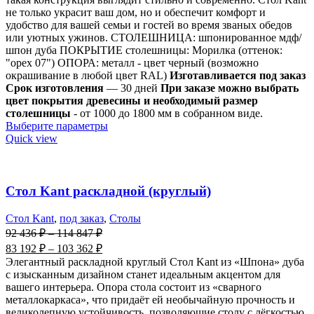
не только украсит ваш дом, но и обеспечит комфорт и
удобство для вашей семьи и гостей во время званых обедов
или уютных ужинов. СТОЛЕШНИЦА: шпонированное мдф/
шпон дуба ПОКРЫТИЕ столешницы: Морилка (оттенок:
"орех 07") ОПОРА: металл - цвет черный (возможно
окрашивание в любой цвет RAL)
Изготавливается под заказ
Срок изготовления
— 30 дней
При заказе можно выбрать
цвет покрытия древесины и необходимый размер
столешницы
- от 1000 до 1800 мм в собранном виде.
Выберите параметры
Quick view
Стол Kant раскладной (круглый)
Стол Kant
,
под заказ
,
Столы
92 436
₽
–
114 847
₽
83 192
₽
–
103 362
₽
Элегантный раскладной круглый Стол Kant из «Шпона» дуба
с изысканным дизайном станет идеальным акцентом для
вашего интерьера. Опора стола состоит из «сварного
металлокаркаса», что придаёт ей необычайную прочность и
великолепную устойчивость, позволяющие столу с лёгкостью