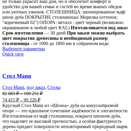
не только украсит ваш дом, но и обеспечит комфорт и
удобство для вашей семьи и гостей во время званых обедов
или уютных ужинов. СТОЛЕШНИЦА: шпонированное мдф/
шпон дуба ПОКРЫТИЕ столешницы: Морилка (оттенок:
"коричневый 02") ОПОРА: металл - цвет черный (возможно
окрашивание в любой цвет RAL)
Изготавливается под заказ
Срок изготовления
— 30 дней
При заказе можно выбрать
цвет покрытия древесины и необходимый размер
столешницы
- от 1000 до 1800 мм в собранном виде.
Выберите параметры
Quick view
Стол Mann
Стол Mann
,
под заказ
,
Столы
82 683
₽
–
100 251
₽
74 415
₽
–
90 226
₽
Круглый Стол Mann из «Шпона» дуба на конусообразной
опоре — это идеальное сочетание надёжности и элегантности.
Изготовленная из мдф столешница, покрыта шпоном дуба,
что наделяет ее высокой прочностью, а особая фактурность
дерева придает поверхности неповторимый природный шарм.