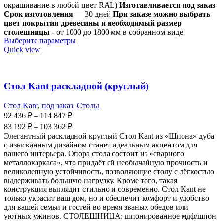
окрашивание в любой цвет RAL)
Изготавливается под заказ
Срок изготовления
— 30 дней
При заказе можно выбрать
цвет покрытия древесины и необходимый размер
столешницы
- от 1000 до 1800 мм в собранном виде.
Выберите параметры
Quick view
Стол Kant раскладной (круглый)
Стол Kant
,
под заказ
,
Столы
92 436
₽
–
114 847
₽
83 192
₽
–
103 362
₽
Элегантный раскладной круглый Стол Kant из «Шпона» дуба
с изысканным дизайном станет идеальным акцентом для
вашего интерьера. Опора стола состоит из «сварного
металлокаркаса», что придаёт ей необычайную прочность и
великолепную устойчивость, позволяющие столу с лёгкостью
выдерживать большую нагрузку. Кроме того, такая
конструкция выглядит стильно и современно. Стол Kant не
только украсит ваш дом, но и обеспечит комфорт и удобство
для вашей семьи и гостей во время званых обедов или
уютных ужинов. СТОЛЕШНИЦА: шпонированное мдф/шпон