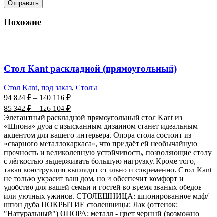
Похожие
Стол Kant раскладной (прямоугольный)
Стол Kant
,
под заказ
,
Столы
94 824
₽
–
140 116
₽
85 342
₽
–
126 104
₽
Элегантный раскладной прямоугольный стол Kant из
«Шпона» дуба с изысканным дизайном станет идеальным
акцентом для вашего интерьера. Опора стола состоит из
«сварного металлокаркаса», что придаёт ей необычайную
прочность и великолепную устойчивость, позволяющие столу
с лёгкостью выдерживать большую нагрузку. Кроме того,
такая конструкция выглядит стильно и современно. Стол Kant
не только украсит ваш дом, но и обеспечит комфорт и
удобство для вашей семьи и гостей во время званых обедов
или уютных ужинов. СТОЛЕШНИЦА: шпонированное мдф/
шпон дуба ПОКРЫТИЕ столешницы: Лак (оттенок:
"Натуральный") ОПОРА: металл - цвет черный (возможно