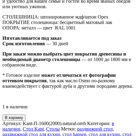
и удобство для вашей семьи и гостей во время званых обедов
или уютных ужинов.
СТОЛЕШНИЦА: шпонированное мдф/шпон Орех
ПОКРЫТИЕ столешницы: бесцветный матовый лак
ОПОРА: металл — цвет RAL 1001
Изготавливается под заказ
Срок изготовления
— 30 дней
При заказе можно выбрать цвет покрытия древесины и
необходимый диаметр столешницы
— от 1000 до 1800 мм в
собранном виде.
* Готовое изделие
может отличаться от фотографии
оттенком покрытия
, так как масло Osmo по-разному
взаимодействует с фактурой дуба и другими породами дерева.
1 в наличии
В корзину
Артикул:
Kant-П-1600(2000)-natural-oreh
Категории:
в
наличии
,
Стол Kant
,
Столы
Метки:
раздвижной стол
,
раздвижной стол для кухни
,
стол hansen
,
стол для кухни
,
стол