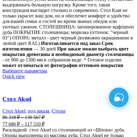
выдерживать большую нагрузку. Кроме того, такая
конструкция выглядит стильно и современно. Стол Kant не
только украсит ваш дом, но и обеспечит комфорт и удобство
для вашей семьи и гостей во время званых обедов или
уютных ужинов. СТОЛЕШНИЦА: шпонированное мдф/шпон
дуба ПОКРЫТИЕ столешницы: морилка (оттенок: "черный
03") ОПОРА: металл - цвет черный (возможно окрашивание в
любой цвет RAL)
Изготавливается под заказ Срок
изготовления
— 30 дней
При заказе можно выбрать цвет
покрытия древесины и необходимый диаметр столешницы
- от 900 до 1300 мм в собранном виде. * Готовое изделие
может отличаться от фотографии оттенком покрытия
Выберите параметры
Quick view
Стол Aksel
Стол Aksel
,
под заказа
,
Столы
86 318
₽
–
130 567
₽
77 686
₽
–
117 510
₽
Раскладной стол Aksel со столешницей из «Шпона» дуба.
Опоры выполнены из массива дуба. Стол Aksel не только