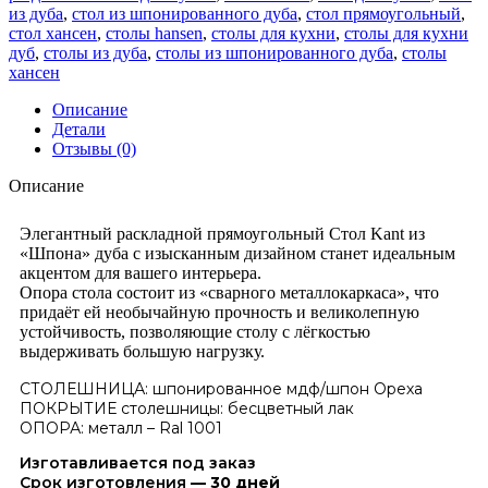
из дуба
,
стол из шпонированного дуба
,
стол прямоугольный
,
стол хансен
,
столы hansen
,
столы для кухни
,
столы для кухни
дуб
,
столы из дуба
,
столы из шпонированного дуба
,
столы
хансен
Описание
Детали
Отзывы (0)
Описание
Элегантный раскладной прямоугольный Стол Kant из
«Шпона» дуба с изысканным дизайном станет идеальным
акцентом для вашего интерьера.
Опора стола состоит из «сварного металлокаркаса», что
придаёт ей необычайную прочность и великолепную
устойчивость, позволяющие столу с лёгкостью
выдерживать большую нагрузку.
СТОЛЕШНИЦА: шпонированное мдф/шпон Ореха
ПОКРЫТИЕ столешницы: бесцветный лак
ОПОРА: металл – Ral 1001
Изготавливается под заказ
Срок изготовления
— 30 дней