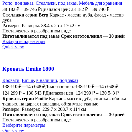
Porto
,
под заказ
,
Стеллажи
,
под заказ
,
Мебель для хранения
38 182
₽
–
39 746
₽
Диапазон цен: 38 182 ₽ – 39 746 ₽
Стеллажи серии Berg
Каркас - массив дуба, фасад - массив
дуба
Размеры: Размеры: 88.4 x 25 x 176.2 см
Поставляется в разобранном виде
Изготавливается под заказ
Срок изготовления — 30 дней
Выберите параметры
Quick view
Кровать Emilie 1800
Кровати
,
Emilie
,
в наличии
,
под заказ
138 110
₽
–
145 048
₽
Диапазон цен: 138 110 ₽ – 145 048 ₽
124 299
₽
–
130 543
₽
Диапазон цен: 124 299 ₽ – 130 543 ₽
Кровать серии Emilie
Каркас - массив дуба, спинка - обивка
тканью, на царгах накладки, обтянутые тканью.
Размеры: Размеры: 229.7 x 203.7 x 114 см
Изготавливается под заказ
Срок изготовления — 30 дней
Поставляется в разобранном виде
Выберите параметры
Quick view