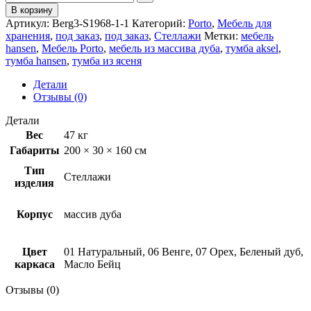
В корзину
Артикул:
Berg3-S1968-1-1
Категорий:
Porto
,
Мебель для
хранения
,
под заказ
,
под заказ
,
Стеллажи
Метки:
мебель
hansen
,
Мебель Porto
,
мебель из массива дуба
,
тумба aksel
,
тумба hansen
,
тумба из ясеня
Детали
Отзывы (0)
Детали
Вес
47 кг
Габариты
200 × 30 × 160 см
Тип
Стеллажи
изделия
Корпус
массив дуба
Цвет
01 Натуральный, 06 Венге, 07 Орех, Беленый дуб,
каркаса
Масло Бейц
Отзывы (0)