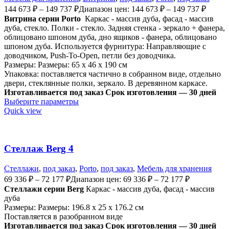
144 673
₽
–
149 737
₽
Диапазон цен: 144 673 ₽ – 149 737 ₽
Витрина серии Porto
Каркас - массив дуба, фасад - массив
дуба, стекло. Полки - стекло. Задняя стенка - зеркало + фанера,
облицовано шпоном дуба, дно ящиков - фанера, облицовано
шпоном дуба. Используется ф
урнитура: Направляющие с
доводчиком, Push-To-Open, петли без доводчика
.
Размеры: Размеры: 65 x 46 x 190 см
Упаковка: поставляется частично в собранном виде, отдельно
двери, стеклянные полки, зеркало. В деревянном каркасе.
Изготавливается под заказ
Срок изготовления — 30 дней
Выберите параметры
Quick view
Стеллаж Berg 4
Стеллажи
,
под заказ
,
Porto
,
под заказ
,
Мебель для хранения
69 336
₽
–
72 177
₽
Диапазон цен: 69 336 ₽ – 72 177 ₽
Стеллажи серии Berg
Каркас - массив дуба, фасад - массив
дуба
Размеры: Размеры: 196.8 x 25 x 176.2 см
Поставляется в разобранном виде
Изготавливается под заказ
Срок изготовления — 30 дней