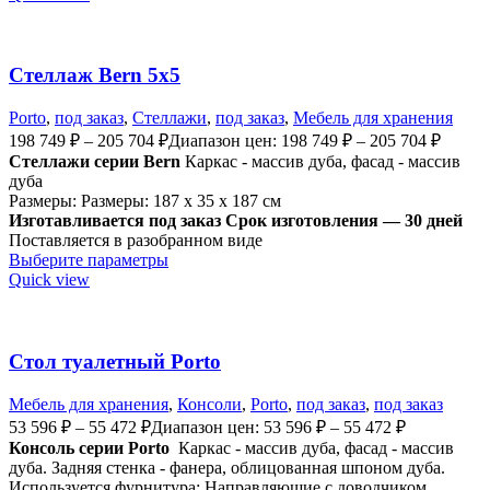
Стеллаж Bern 5х5
Porto
,
под заказ
,
Стеллажи
,
под заказ
,
Мебель для хранения
198 749
₽
–
205 704
₽
Диапазон цен: 198 749 ₽ – 205 704 ₽
Стеллажи серии Bern
Каркас - массив дуба, фасад - массив
дуба
Размеры: Размеры: 187 x 35 x 187 см
Изготавливается под заказ
Срок изготовления — 30 дней
Поставляется в разобранном виде
Выберите параметры
Quick view
Стол туалетный Porto
Мебель для хранения
,
Консоли
,
Porto
,
под заказ
,
под заказ
53 596
₽
–
55 472
₽
Диапазон цен: 53 596 ₽ – 55 472 ₽
Консоль серии Porto
Каркас - массив дуба, фасад - массив
дуба. Задняя стенка - фанера, облицованная шпоном дуба.
Используется ф
урнитура: Направляющие с доводчиком.