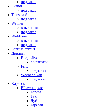
под заказ
Skandi
под заказ
Teresina S
под заказ
Wegner
в наличии
под заказ
Wishbone
в наличии
под заказ
Барные стулья
Диваны
Borge divan
в наличии
Fritz
под заказ
Wegner divan
под заказ
Каркасы
Elbow каркас
Береза
Бук
Дуб
карагач