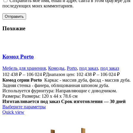
Сохранить моё имя, email и адрес сайта в этом браузере для
последующих моих комментариев.
Похожие
Комод Porto
Мебель для хранения
,
Комоды
,
Porto
,
под заказ
,
под заказ
102 438
₽
–
106 024
₽
Диапазон цен: 102 438 ₽ – 106 024 ₽
Комод серии Porto
Каркас - массив дуба, фасад - массив дуба.
Задняя стенка - фанера, облицованная шпоном дуба.
Используется ф
урнитура: Направляющие с доводчиком.
Размеры: Размеры: 120 x 44 x 78.6 см
Изготавливается под заказ
Срок изготовления — 30 дней
Выберите параметры
Quick view