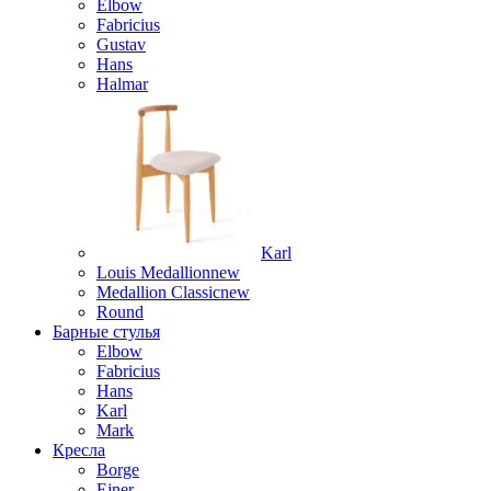
Elbow
Fabricius
Gustav
Hans
Halmar
Karl
Louis Medallion
new
Medallion Classic
new
Round
Барные стулья
Elbow
Fabricius
Hans
Karl
Mark
Кресла
Borge
Ejner