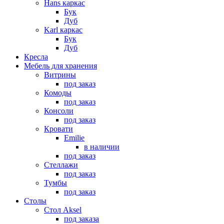
Hans каркас
Бук
Дуб
Karl каркас
Бук
Дуб
Кресла
Мебель для хранения
Витрины
под заказ
Комоды
под заказ
Консоли
под заказ
Кровати
Emilie
в наличии
под заказ
Стеллажи
под заказ
Тумбы
под заказ
Столы
Стол Aksel
под заказа