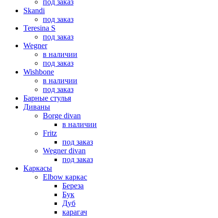
под заказ
Skandi
под заказ
Teresina S
под заказ
Wegner
в наличии
под заказ
Wishbone
в наличии
под заказ
Барные стулья
Диваны
Borge divan
в наличии
Fritz
под заказ
Wegner divan
под заказ
Каркасы
Elbow каркас
Береза
Бук
Дуб
карагач