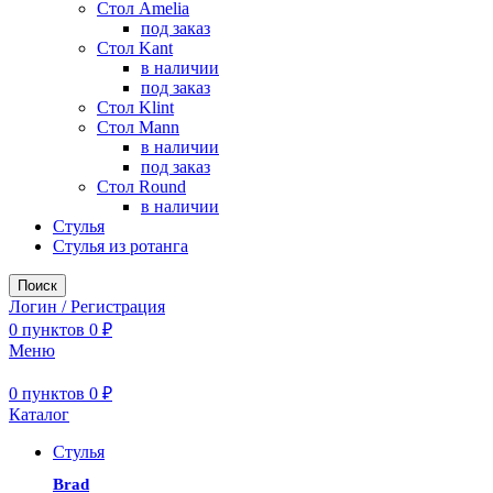
Стол Amelia
под заказ
Стол Kant
в наличии
под заказ
Стол Klint
Стол Mann
в наличии
под заказ
Стол Round
в наличии
Стулья
Стулья из ротанга
Поиск
Логин / Регистрация
0
пунктов
0
₽
Меню
0
пунктов
0
₽
Каталог
Стулья
Brad