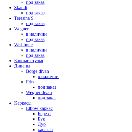
под заказ
Skandi
под заказ
Teresina S
под заказ
Wegner
в наличии
под заказ
Wishbone
в наличии
под заказ
Барные стулья
Диваны
Borge divan
в наличии
Fritz
под заказ
Wegner divan
под заказ
Каркасы
Elbow каркас
Береза
Бук
Дуб
карагач