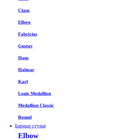
Claus
Elbow
Fabricius
Gustav
Hans
Halmar
Karl
Louis Medallion
Medallion Classic
Round
Барные стулья
Elbow