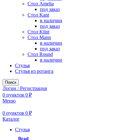
Стол Amelia
под заказ
Стол Kant
в наличии
под заказ
Стол Klint
Стол Mann
в наличии
под заказ
Стол Round
в наличии
Стулья
Стулья из ротанга
Поиск
Логин / Регистрация
0
пунктов
0
₽
Меню
0
пунктов
0
₽
Каталог
Стулья
Brad