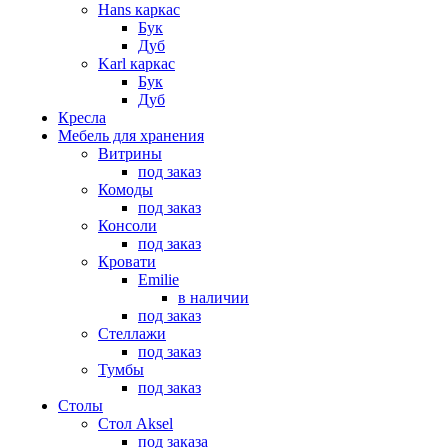
Hans каркас
Бук
Дуб
Karl каркас
Бук
Дуб
Кресла
Мебель для хранения
Витрины
под заказ
Комоды
под заказ
Консоли
под заказ
Кровати
Emilie
в наличии
под заказ
Стеллажи
под заказ
Тумбы
под заказ
Столы
Стол Aksel
под заказа