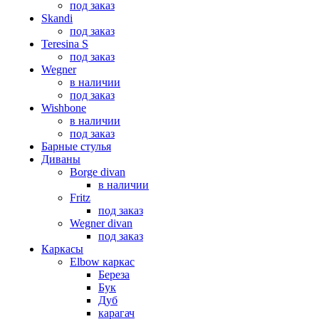
под заказ
Skandi
под заказ
Teresina S
под заказ
Wegner
в наличии
под заказ
Wishbone
в наличии
под заказ
Барные стулья
Диваны
Borge divan
в наличии
Fritz
под заказ
Wegner divan
под заказ
Каркасы
Elbow каркас
Береза
Бук
Дуб
карагач