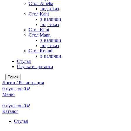
Стол Amelia
под заказ
Стол Kant
в наличии
под заказ
Стол Klint
Стол Mann
в наличии
под заказ
Стол Round
в наличии
Стулья
Стулья из ротанга
Поиск
Логин / Регистрация
0
пунктов
0
₽
Меню
0
пунктов
0
₽
Каталог
Стулья